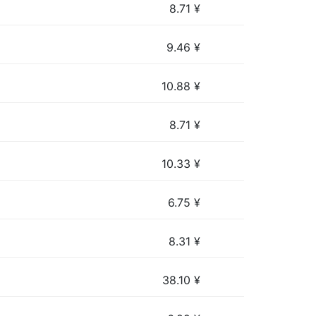
8.71
¥
9.46
¥
10.88
¥
8.71
¥
10.33
¥
6.75
¥
8.31
¥
38.10
¥