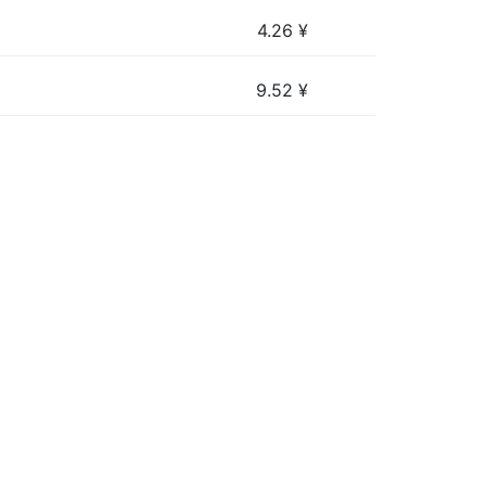
4.26
¥
9.52
¥