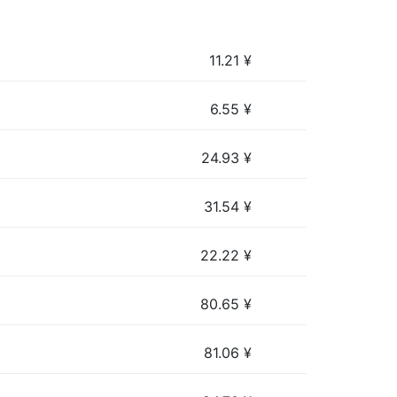
11.21
¥
6.55
¥
24.93
¥
31.54
¥
22.22
¥
80.65
¥
81.06
¥