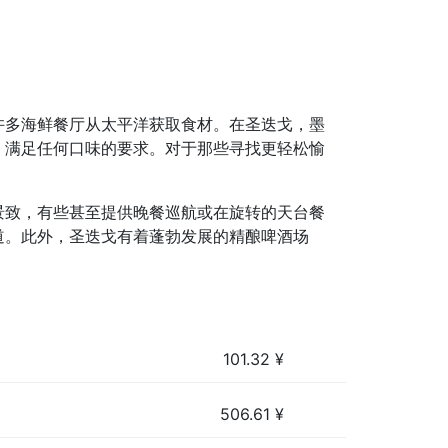
许多海鲜餐厅从太平洋获取食材。在圣迭戈，墨
，满足任何口味的要求。对于那些寻找更轻松愉
景致，有些甚至提供晚餐巡航或在旋转的天台餐
道。此外，圣迭戈有着蓬勃发展的精酿啤酒场
101.32
¥
506.61
¥