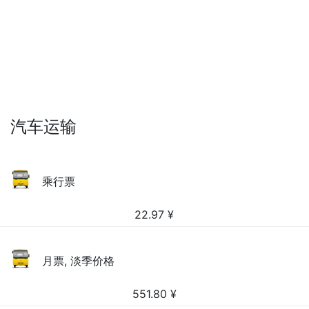
汽车运输
乘行票
22.97
¥
月票, 淡季价格
551.80
¥