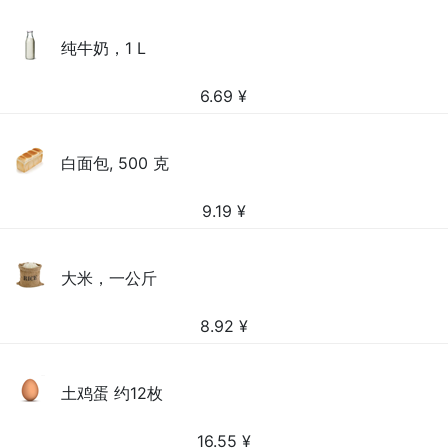
纯牛奶，1 L
6.69
¥
白面包, 500 克
9.19
¥
大米，一公斤
8.92
¥
土鸡蛋 约12枚
16.55
¥