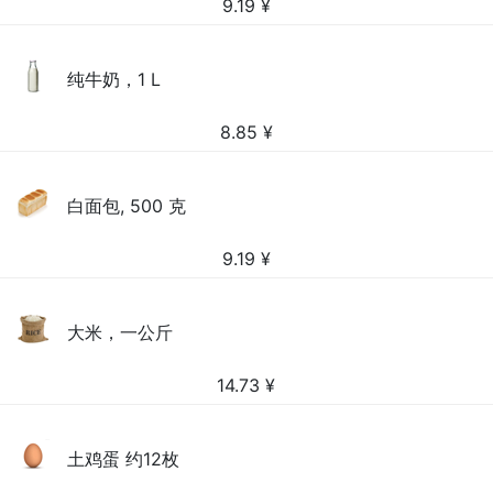
9.19
¥
纯牛奶，1 L
8.85
¥
白面包, 500 克
9.19
¥
大米，一公斤
14.73
¥
土鸡蛋 约12枚