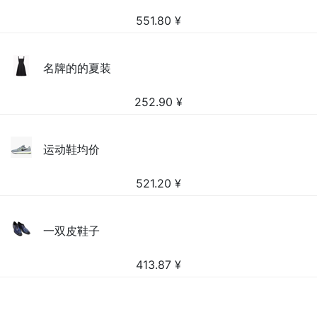
551.80
¥
名牌的的夏装
252.90
¥
运动鞋均价
521.20
¥
一双皮鞋子
413.87
¥