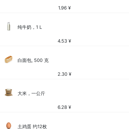
1.96
¥
纯牛奶，1 L
4.53
¥
白面包, 500 克
2.30
¥
大米，一公斤
6.28
¥
土鸡蛋 约12枚