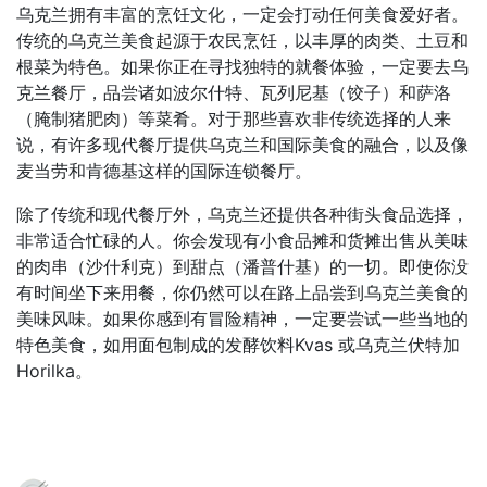
乌克兰拥有丰富的烹饪文化，一定会打动任何美食爱好者。
传统的乌克兰美食起源于农民烹饪，以丰厚的肉类、土豆和
根菜为特色。如果你正在寻找独特的就餐体验，一定要去乌
克兰餐厅，品尝诸如波尔什特、瓦列尼基（饺子）和萨洛
（腌制猪肥肉）等菜肴。对于那些喜欢非传统选择的人来
说，有许多现代餐厅提供乌克兰和国际美食的融合，以及像
麦当劳和肯德基这样的国际连锁餐厅。
除了传统和现代餐厅外，乌克兰还提供各种街头食品选择，
非常适合忙碌的人。你会发现有小食品摊和货摊出售从美味
的肉串（沙什利克）到甜点（潘普什基）的一切。即使你没
有时间坐下来用餐，你仍然可以在路上品尝到乌克兰美食的
美味风味。如果你感到有冒险精神，一定要尝试一些当地的
特色美食，如用面包制成的发酵饮料Kvas 或乌克兰伏特加
Horilka。