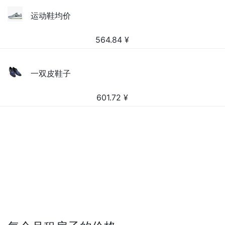
运动鞋均价
564.84
¥
一双皮鞋子
601.72
¥