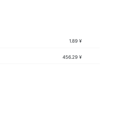
1.89
¥
456.29
¥