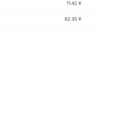
11.42
¥
62.35
¥