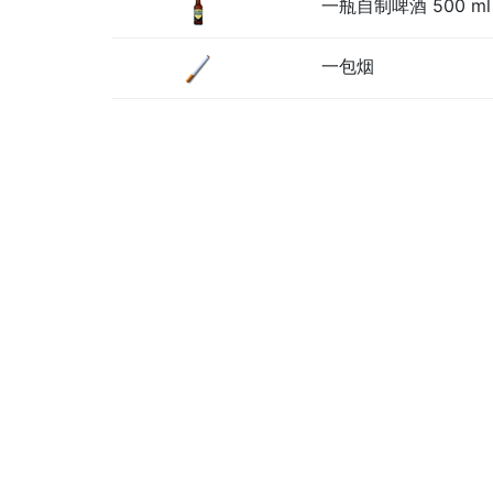
一瓶自制啤酒 500 ml
一包烟