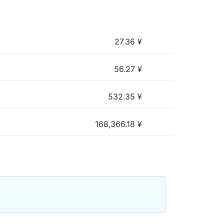
27.36
¥
56.27
¥
532.35
¥
168,366.18
¥