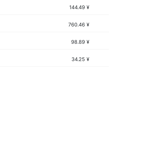
144.49
¥
760.46
¥
98.89
¥
34.25
¥