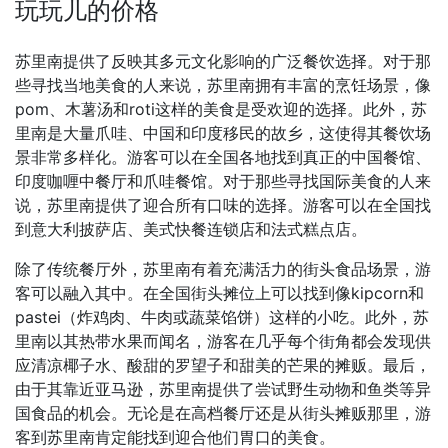
玩玩儿的价格
苏里南提供了反映其多元文化影响的广泛餐饮选择。对于那
些寻找当地美食的人来说，苏里南拥有丰富的烹饪场景，像
pom、木薯汤和roti这样的美食是受欢迎的选择。此外，苏
里南是大量爪哇、中国和印度移民的故乡，这使得其餐饮场
景非常多样化。游客可以在全国各地找到真正的中国餐馆、
印度咖喱中餐厅和爪哇餐馆。对于那些寻找国际美食的人来
说，苏里南提供了迎合所有口味的选择。游客可以在全国找
到意大利披萨店、美式快餐连锁店和法式糕点店。
除了传统餐厅外，苏里南有着充满活力的街头食品场景，游
客可以融入其中。在全国街头摊位上可以找到像kipcorn和
pastei（炸鸡肉、牛肉或蔬菜馅饼）这样的小吃。此外，苏
里南以其热带水果而闻名，游客在几乎每个街角都会发现供
应清凉椰子水、酸甜的罗望子和甜美的芒果的摊贩。最后，
由于其靠近亚马逊，苏里南提供了尝试野生动物和鱼类等异
国食品的机会。无论是在高档餐厅还是从街头摊贩那里，游
客到苏里南肯定能找到迎合他们胃口的美食。