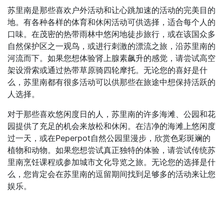
苏里南是那些喜欢户外活动和让心跳加速的活动的完美目的
地。有各种各样的体育和休闲活动可供选择，适合每个人的
口味。在茂密的热带雨林中悠闲地徒步旅行，或在该国众多
自然保护区之一观鸟，或进行刺激的漂流之旅，沿苏里南的
河流而下。如果您想体验肾上腺素飙升的感觉，请尝试高空
架设滑索或通过热带草原骑四轮摩托。无论您的喜好是什
么，苏里南都有很多活动可以供那些在旅途中想保持活跃的
人选择。
对于那些喜欢悠闲度日的人，苏里南的许多海滩、公园和花
园提供了充足的机会来放松和休闲。在洁净的海滩上悠闲度
过一天，或在Peperpot自然公园里漫步，欣赏色彩斑斓的
植物和动物。如果您想尝试真正独特的体验，请尝试传统苏
里南烹饪课程或参加城市文化导览之旅。无论您的选择是什
么，您肯定会在苏里南的逗留期间找到足够多的活动来让您
娱乐。