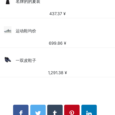
名牌的的夏装
437.37
¥
运动鞋均价
699.86
¥
一双皮鞋子
1,291.38
¥