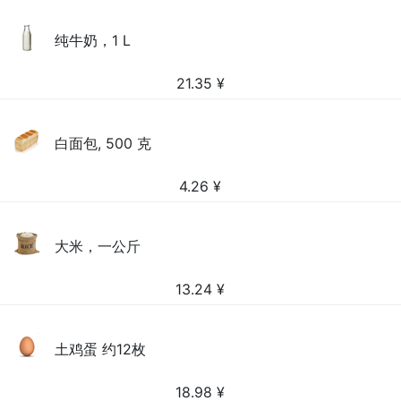
纯牛奶，1 L
21.35
¥
白面包, 500 克
4.26
¥
大米，一公斤
13.24
¥
土鸡蛋 约12枚
18.98
¥