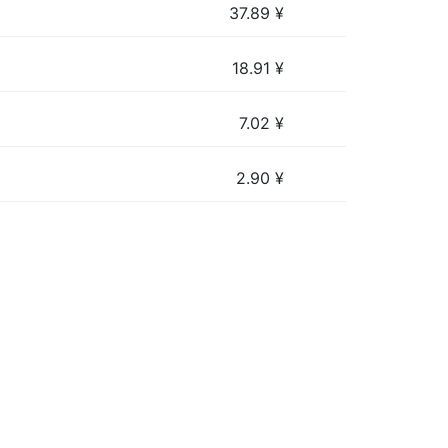
37.89
¥
18.91
¥
7.02
¥
2.90
¥