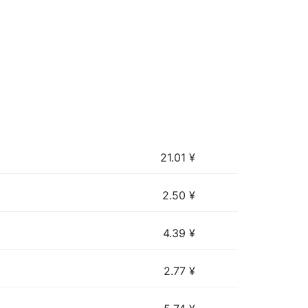
21.01
¥
2.50
¥
4.39
¥
2.77
¥