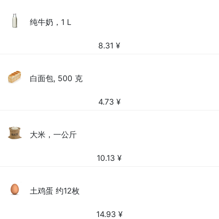
纯牛奶，1 L
8.31
¥
白面包, 500 克
4.73
¥
大米，一公斤
10.13
¥
土鸡蛋 约12枚
14.93
¥