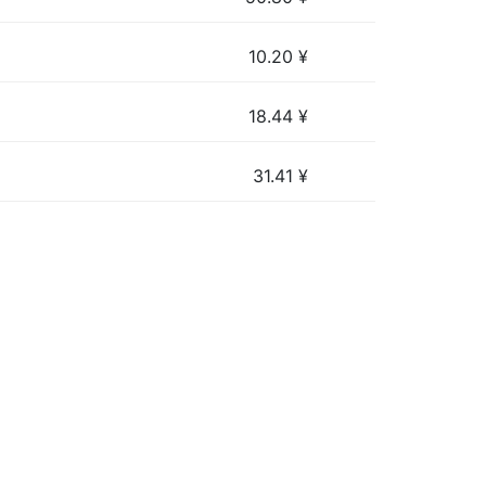
10.20
¥
18.44
¥
31.41
¥