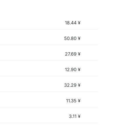
18.44
¥
50.80
¥
27.69
¥
12.90
¥
32.29
¥
11.35
¥
3.11
¥