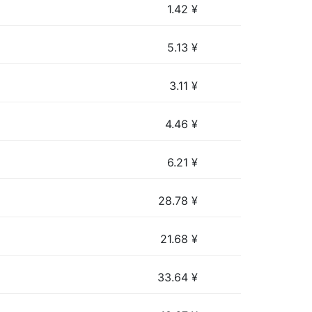
1.42
¥
5.13
¥
3.11
¥
4.46
¥
6.21
¥
28.78
¥
21.68
¥
33.64
¥