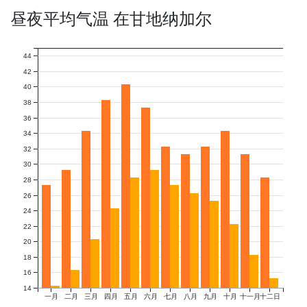
昼夜平均气温 在甘地纳加尔
44
42
40
38
36
34
32
30
28
26
24
22
20
18
16
14
一月
二月
三月
四月
五月
六月
七月
八月
九月
十月
十一月
十二日