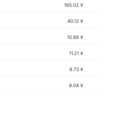
165.02
¥
40.12
¥
10.88
¥
11.21
¥
9.73
¥
8.04
¥