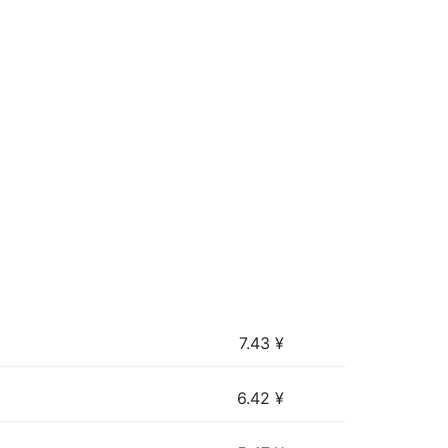
7.43
¥
6.42
¥