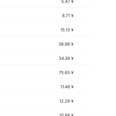
5.47
¥
8.71
¥
15.13
¥
38.98
¥
34.38
¥
75.65
¥
11.48
¥
12.29
¥
10.88
¥