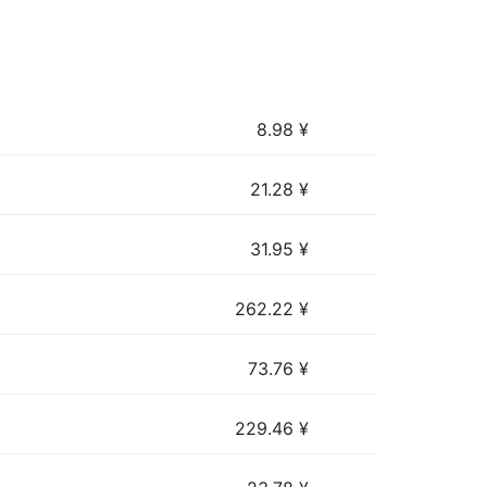
8.98
¥
21.28
¥
31.95
¥
262.22
¥
73.76
¥
229.46
¥