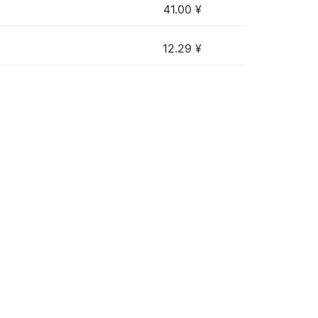
41.00
¥
12.29
¥