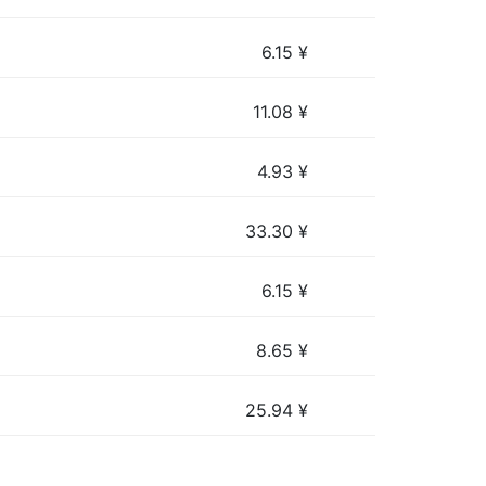
6.15
¥
11.08
¥
4.93
¥
33.30
¥
6.15
¥
8.65
¥
25.94
¥