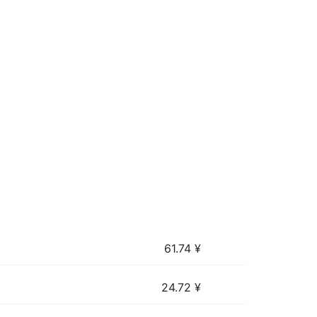
61.74
¥
24.72
¥