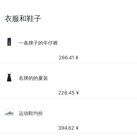
衣服和鞋子
一条牌子的牛仔裤
266.41
¥
名牌的的夏装
228.45
¥
运动鞋均价
394.62
¥