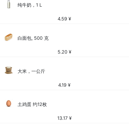
纯牛奶，1 L
4.59
¥
白面包, 500 克
5.20
¥
大米，一公斤
4.19
¥
土鸡蛋 约12枚
13.17
¥