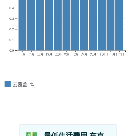
0.4
0.3
0.2
0.1
0.0
一月
二月
三月
四月
五月
六月
七月
八月
九月
十月
十一月
十二日
云覆盖, %
💵
最低生活费用 在克