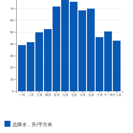
70
60
50
40
30
20
10
0
一月
二月
三月
四月
五月
六月
七月
八月
九月
十月
十一月
十二日
总降水，升/平方米